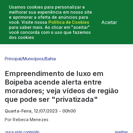
Usamos cookies para personalizar e
melhorar sua experiência em nosso site
e aprimorar a oferta de anúncios para
Aceitar
você. Visite nossa
Política de Cookies
para saber mais. Ao clicar em "aceitar"
você concorda com o uso que fazemos
dos cookies
Entrevistas
Artigos
Principal
/
Municípios
/
Bahia
Empreendimento de luxo em
Boipeba acende alerta entre
moradores; veja vídeos de região
que pode ser "privatizada"
Quarta-Feira, 12/07/2023 - 00h00
Por
Rebeca Menezes
ouça este conteúdo
readme