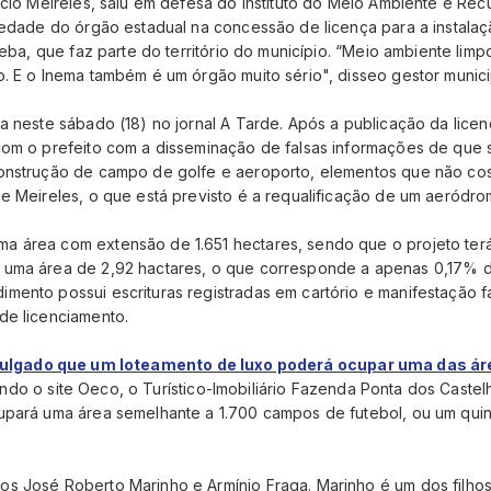
écio Meireles, saiu em defesa do Instituto do Meio Ambiente e Rec
riedade do órgão estadual na concessão de licença para a instal
ipeba, que faz parte do território do município. “Meio ambiente lim
. E o Inema também é um órgão muito sério", disseo gestor munici
da neste sábado (18) no jornal A Tarde. Após a publicação da lice
com o prefeito com a disseminação de falsas informações de que 
onstrução de campo de golfe e aeroporto, elementos que não cos
e Meireles, o que está previsto é a requalificação de um aeródrom
a área com extensão de 1.651 hectares, sendo que o projeto ter
uma área de 2,92 hactares, o que corresponde a apenas 0,17% da
mento possui escrituras registradas em cartório e manifestação f
de licenciamento.
vulgado que um loteamento de luxo poderá ocupar uma das á
ndo o site Oeco, o Turístico-Imobiliário Fazenda Ponta dos Caste
upará uma área semelhante a 1.700 campos de futebol, ou um quin
s José Roberto Marinho e Armínio Fraga. Marinho é um dos filhos 