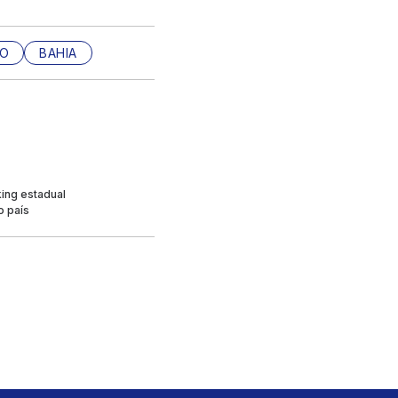
XO
BAHIA
king estadual
o país