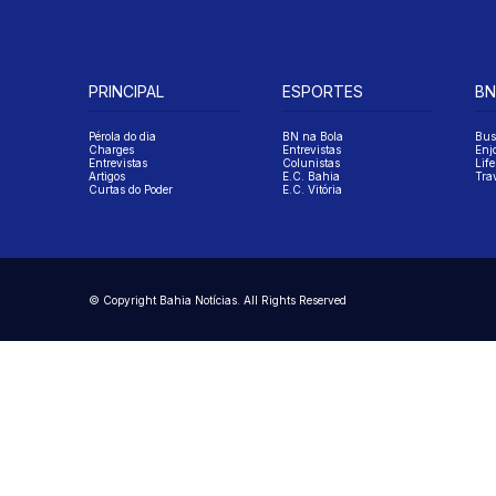
PRINCIPAL
ESPORTES
BN
Pérola do dia
BN na Bola
Bus
Charges
Entrevistas
Enj
Entrevistas
Colunistas
Life
Artigos
E.C. Bahia
Tra
Curtas do Poder
E.C. Vitória
© Copyright Bahia Notícias. All Rights Reserved