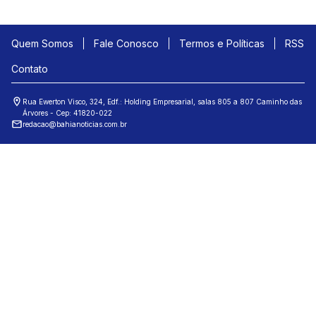
Quem Somos
Fale Conosco
Termos e Políticas
RSS
Contato
Rua Ewerton Visco, 324, Edf.: Holding Empresarial, salas 805 a 807 Caminho das
Árvores - Cep: 41820-022
redacao@bahianoticias.com.br