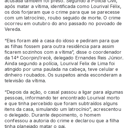
acusada também foi preso. Segundo a Polícia Civil,
após matar a vítima, identificada como Lourival Félix,
os dois forjaram que o crime para que se parecesse
com um latrocínio, roubo seguido de morte. O crime
ocorreu em outubro do ano passado no povoado de
Vereda.
“Eles foram até a casa do idoso e pediram para que
as filhas fossem para outra residência para assim
ficarem sozinhos com a vítima”, disse o coordenador
da 14ª Coorpin/Irecê, delegado Ernandes Reis Júnior.
Ainda segundo a polícia, Lourival Felix de Lima foi
atingido por uma paulada na cabeça, teve celular e
dinheiro roubados. Os suspeitos ainda esconderam a
televisão da vítima.
“Depois da ação, o casal passou a ligar para algumas
pessoas, informando ter encontrado Lourival morto
e que tinha percebido que foram subtraídos alguns
itens da casa, simulando um latrocínio”, acrescentou
o delegado. Durante depoimento, o homem
confessou a autoria do crime e declarou que a filha
tinha planejado matar o pai.