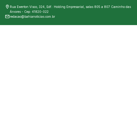
Rua Ewerton Visco, 324, Edf.: Holding Empresarial, salas 805 a 807 Caminho das
Árvores - Cep: 41820-022
redacao@bahianoticias.com.br