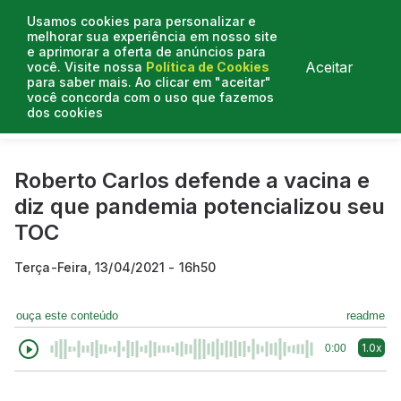
Usamos cookies para personalizar e
melhorar sua experiência em nosso site
e aprimorar a oferta de anúncios para
Aceitar
você. Visite nossa
Política de Cookies
para saber mais. Ao clicar em "aceitar"
você concorda com o uso que fazemos
dos cookies
Curtas do Poder
Artigos
Entrevistas
Podcasts
Roberto Carlos defende a vacina e
diz que pandemia potencializou seu
TOC
Terça-Feira, 13/04/2021 - 16h50
ouça este conteúdo
readme
1.0x
0:00