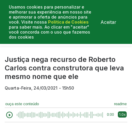
Usamos cookies para personalizar e
melhorar sua experiência em nosso site
e aprimorar a oferta de anúncios para
Aceitar
você. Visite nossa
Política de Cookies
para saber mais. Ao clicar em "aceitar"
você concorda com o uso que fazemos
dos cookies
Curtas do Poder
Artigos
Entrevistas
Podcasts
Justiça nega recurso de Roberto
Carlos contra construtora que leva
mesmo nome que ele
Quarta-Feira, 24/03/2021 - 15h50
ouça este conteúdo
readme
1.0x
0:00