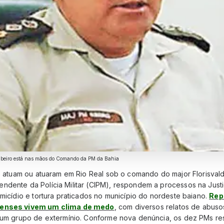
Ribeiro está nas mãos do Comando da PM da Bahia
ue atuam ou atuaram em Rio Real sob o comando do major Florisval
ndente da Polícia Militar (CIPM), respondem a processos na Just
omicídio e tortura praticados no município do nordeste baiano.
Rep
lenses vivem um clima de medo
, com diversos relatos de abusos
r um grupo de extermínio. Conforme nova denúncia, os dez PMs r