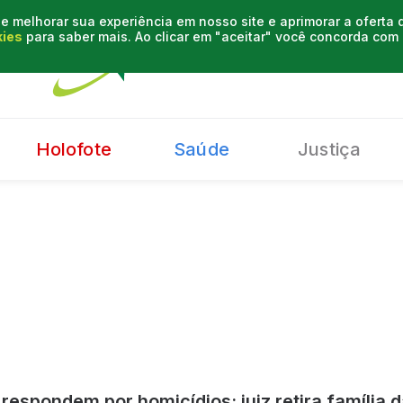
e melhorar sua experiência em nosso site e aprimorar a oferta
kies
para saber mais. Ao clicar em "aceitar" você concorda co
Holofote
Saúde
Justiça
respondem por homicídios; juiz retira família 