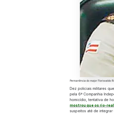
Permanência do major Florisvaldo 
Dez policiais militares q
pela 6ª Companhia Indepe
homicídio, tentativa de h
mostrou que os rio-rea
suspeitos até de integra