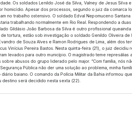
dade. Os soldados Lenildo José da Silva, Valney de Jesus Silva e
 homicídio. Apesar dos processos, segundo o juiz da comarca lo
nuam no trabalho ostensivo. O soldado Edval Nepomuceno Santana 
staria trabalhando normalmente em Rio Real. Respondendo a duas
ldado Gildásio João Barbosa da Silva é outro profissional queainda
de tortura, estão sob investigação o soldado Genildo Oliveira de 
Evandro de Souza Alves e Ramon Rodrigues de Lima, além dos te
s Vinícius Pereira Bastos. Nesta quinta-feira (21), o juiz decidiu re
foram levados para outro município. O magistrado teme represálias 
ais sobre abusos do grupo liderado pelo major. “Com família, nós 
 Segurança Pública não der uma solução ao problema, minha família
o diário baiano. O comando da Polícia Militar da Bahia informou que
u destino será decidido nesta sexta (22).