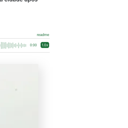
readme
1.0x
0:00