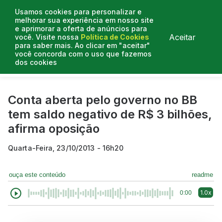
Usamos cookies para personalizar e
melhorar sua experiência em nosso site
e aprimorar a oferta de anúncios para
Aceitar
você. Visite nossa
Política de Cookies
para saber mais. Ao clicar em "aceitar"
você concorda com o uso que fazemos
dos cookies
Curtas do Poder
Artigos
Entrevistas
Podcasts
Conta aberta pelo governo no BB
tem saldo negativo de R$ 3 bilhões,
afirma oposição
Quarta-Feira, 23/10/2013 - 16h20
ouça este conteúdo
readme
1.0x
0:00