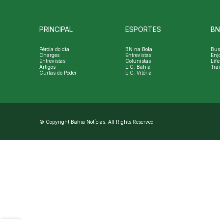
PRINCIPAL
ESPORTES
BN
Pérola do dia
BN na Bola
Bus
Charges
Entrevistas
Enj
Entrevistas
Colunistas
Life
Artigos
E.C. Bahia
Tra
Curtas do Poder
E.C. Vitória
© Copyright Bahia Notícias. All Rights Reserved