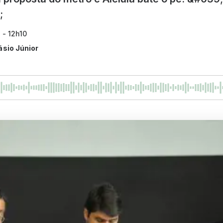
;
 - 12h10
ásio Júnior