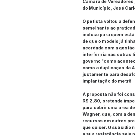
Câmara de Vereadores, o
do Município, José Carl
O petista voltou a defe
semelhante ao praticado
incluso para quem está 
de que o modelo já tinh
acordada com a gestão 
interferiria nas outras
governo "como acontece
como a duplicação da Av
justamente para desafo
implantação do metrô.
A proposta não foi con
R$ 2,80, pretende impo
para cobrir uma área d
Wagner, que, com a demo
recursos em outros proj
que quiser. O subsídio 
a sua resistência seja