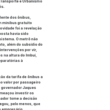
 Transporte e Urbanismo
is.
dente dos ônibus,
m minibus gratuito
ovidade foi a revelação
posta havia sido
 sistema. O metrô não
nto, além do subsídio do
ntervenções por vir,
s na altura do Imbuí,
eparatórias à
o da tarifa de ônibus a
 valor por passageiro
o governador Jaques
ameaçou investir os
rnador tome a decisão
negou, pelo menos, que
em empresário