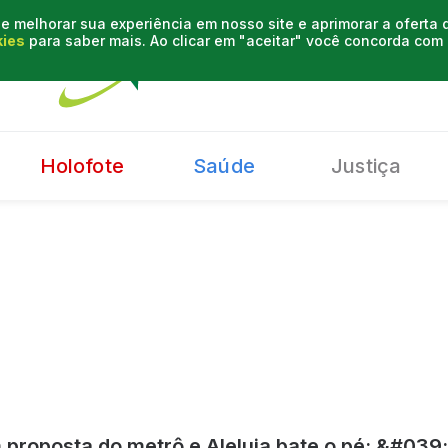
e melhorar sua experiência em nosso site e aprimorar a oferta
kies
para saber mais. Ao clicar em "aceitar" você concorda co
Holofote
Saúde
Justiça
proposta do metrô e Aleluia bate o pé: &#039