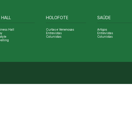
 HALL
HOLOFOTE
SAÚDE
iness Hall
Curtas e Venenosas
Artigos
oy
Entrevistas
Entrevistas
style
Colunistas
Colunistas
velling