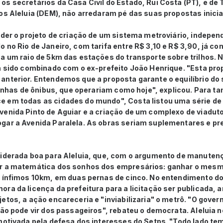
s secretários da Casa Civil do Estado, Rui Costa (PT), e de
os Aleluia (DEM), não arredaram pé das suas propostas inicia
nder o projeto de criação de um sistema metroviário, indepen
 no Rio de Janeiro, com tarifa entre R$ 3,10 e R$ 3,90, já co
a um raio de 5km das estações do transporte sobre trilhos. N
a sido combinado com o ex-prefeito João Henrique. "Esta pro
anterior. Entendemos que a proposta garante o equilíbrio do
 linhas de ônibus, que operariam como hoje", explicou. Para ta
 em todas as cidades do mundo", Costa listou uma série de i
enida Pinto de Aguiar e a criação de um complexo de viaduto
gar a Avenida Paralela. As obras seriam suplementares e pr
siderada boa para Aleluia, que, com o argumento de manutençã
r a matemática dos sonhos dos empresários: ganhar o mesmo
e ínfimos 10km, em duas pernas de cinco. No entendimento d
ra da licença da prefeitura para a licitação ser publicada, 
etos, a ação encareceria e "inviabilizaria" o metrô. "O gove
não pode vir dos passageiros", rebateu o democrata. Aleluia 
 motivada pela defesa dos interesses do Setps. "Todo lado t