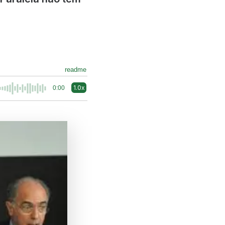
readme
1.0x
0:00