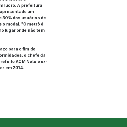
 lucro. A prefeitura
a apresentado um
e 30% dos usuários de
 o modal. "O metrô é
 no lugar onde não tem
azo para o fim do
formidades: o chefe da
 prefeito ACM Neto é ex-
ner em 2014.