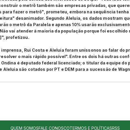
construir o metrô também são empresas privadas, que querem
os para fazer o metrô", prometeu, embora na sequência tenh
feitura" desanimador. Segundo Aleluia, os dados mostram qu
arão o metrô da Paralela e apenas 10% usarão exclusivamente
 Não vai atender à maioria da população porque foi escolhido
", profetizou.
imprensa, Rui Costa e Aleluia foram uníssonos ao falar do pr
esolver o mais rápido possível". Entre os dois há outras con
e Ondina é deputado federal licenciado; o titular da equipe do
 e Aleluia são cotados por PT e DEM para a sucessão de Wag
QUEM SOMOS
FALE CONOSCO
TERMOS E POLÍTICAS
RSS