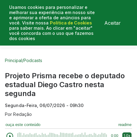
Usamos cookies para personalizar e
melhorar sua experiência em nosso site
e aprimorar a oferta de anúncios para
Aceitar
você. Visite nossa
Política de Cookies
para saber mais. Ao clicar em "aceitar"
você concorda com o uso que fazemos
dos cookies
Curtas do Poder
Artigos
Entrevistas
Podcasts
Principal
/
Podcasts
Projeto Prisma recebe o deputado
estadual Diego Castro nesta
segunda
Segunda-Feira, 06/07/2026 - 09h30
Por
Redação
ouça este conteúdo
readme
1.0x
0:00