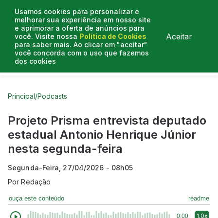
Usamos cookies para personalizar e
melhorar sua experiência em nosso site
e aprimorar a oferta de anúncios para
Aceitar
você. Visite nossa
Política de Cookies
para saber mais. Ao clicar em "aceitar"
você concorda com o uso que fazemos
dos cookies
Curtas do Poder
Artigos
Entrevistas
Podcasts
Principal
/
Podcasts
Projeto Prisma entrevista deputado
estadual Antonio Henrique Júnior
nesta segunda-feira
Segunda-Feira, 27/04/2026 - 08h05
Por
Redação
ouça este conteúdo
readme
1.0x
0:00