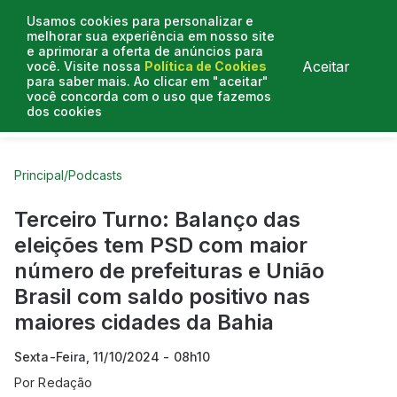
Usamos cookies para personalizar e
melhorar sua experiência em nosso site
e aprimorar a oferta de anúncios para
Aceitar
você. Visite nossa
Política de Cookies
para saber mais. Ao clicar em "aceitar"
você concorda com o uso que fazemos
dos cookies
Curtas do Poder
Artigos
Entrevistas
Podcasts
Principal
/
Podcasts
Terceiro Turno: Balanço das
eleições tem PSD com maior
número de prefeituras e União
Brasil com saldo positivo nas
maiores cidades da Bahia
Sexta-Feira, 11/10/2024 - 08h10
Por
Redação