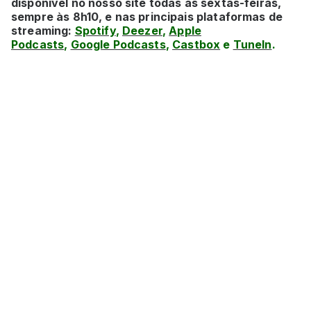
disponível no nosso site todas as sextas-feiras,
sempre às 8h10, e nas principais plataformas de
streaming:
Spotify
,
Deezer
,
Apple
Podcasts
,
Google Podcasts
,
Castbox
e
TuneIn
.