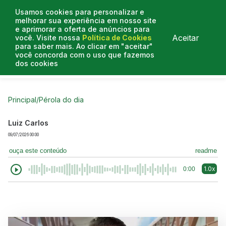
Usamos cookies para personalizar e
melhorar sua experiência em nosso site
e aprimorar a oferta de anúncios para
Aceitar
você. Visite nossa
Política de Cookies
para saber mais. Ao clicar em "aceitar"
você concorda com o uso que fazemos
dos cookies
Curtas do Poder
Artigos
Entrevistas
Podcasts
Principal
/
Pérola do dia
Luiz Carlos
09/07/2026 00:00
ouça este conteúdo
readme
1.0x
0:00