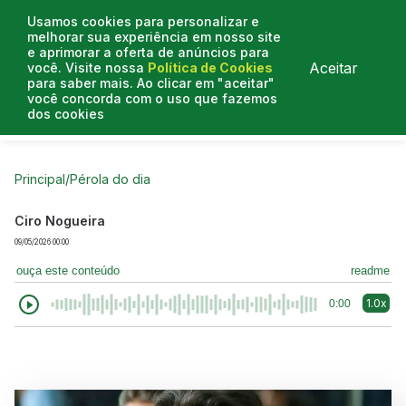
Usamos cookies para personalizar e
melhorar sua experiência em nosso site
e aprimorar a oferta de anúncios para
Aceitar
você. Visite nossa
Política de Cookies
para saber mais. Ao clicar em "aceitar"
você concorda com o uso que fazemos
dos cookies
Curtas do Poder
Artigos
Entrevistas
Podcasts
Principal
/
Pérola do dia
Ciro Nogueira
09/05/2026 00:00
ouça este conteúdo
readme
1.0x
0:00