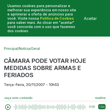
Usamos cookies para personalizar e
melhorar sua experiência em nosso site
e aprimorar a oferta de anúncios para
Aceitar
você. Visite nossa
Política de Cookies
para saber mais. Ao clicar em "aceitar"
você concorda com o uso que fazemos
dos cookies
Curtas do Poder
Artigos
Entrevistas
Podcasts
Principal
/
Notícia
/
Geral
CÂMARA PODE VOTAR HOJE
MEDIDAS SOBRE ARMAS E
FERIADOS
Terça-Feira, 20/11/2007 - 10h53
ouça este conteúdo
readme
1.0x
0:00