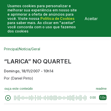
Usamos cookies para personalizar e
melhorar sua experiência em nosso site
e aprimorar a oferta de anúncios para
Aceitar
você. Visite nossa
Política de Cookies
para saber mais. Ao clicar em "aceitar"
você concorda com o uso que fazemos
dos cookies
Curtas do Poder
Artigos
Entrevistas
Podcasts
Principal
/
Notícia
/
Geral
“LARICA” NO QUARTEL
Domingo, 18/11/2007 - 10h14
Por
(Daniel Pinto)
ouça este conteúdo
readme
1.0x
0:00