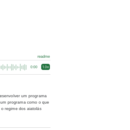
readme
1.0x
0:00
 desenvolver um programa
er um programa como o que
 o regime dos aiatolás