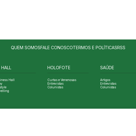
QUEM SOMOS
FALE CONOSCO
TERMOS E POLÍTICAS
RSS
 HALL
HOLOFOTE
SAÚDE
iness Hall
Curtas e Venenosas
Artigos
oy
Entrevistas
Entrevistas
style
Colunistas
Colunistas
velling