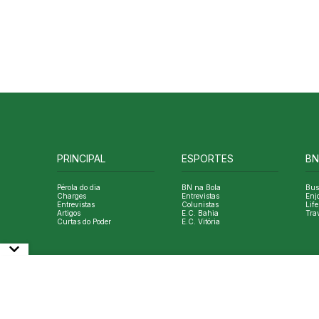
PRINCIPAL
ESPORTES
BN
Pérola do dia
BN na Bola
Bus
Charges
Entrevistas
Enj
Entrevistas
Colunistas
Life
Artigos
E.C. Bahia
Tra
Curtas do Poder
E.C. Vitória
© Copyright Bahia Notícias. All Rights Reserved