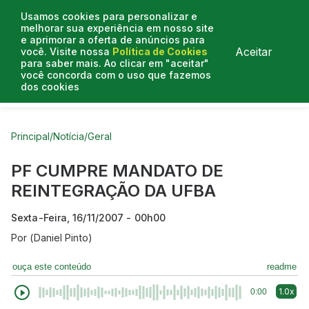
Usamos cookies para personalizar e
melhorar sua experiência em nosso site
e aprimorar a oferta de anúncios para
Aceitar
você. Visite nossa
Política de Cookies
para saber mais. Ao clicar em "aceitar"
você concorda com o uso que fazemos
dos cookies
Curtas do Poder
Artigos
Entrevistas
Podcasts
Principal
/
Notícia
/
Geral
PF CUMPRE MANDATO DE
REINTEGRAÇÃO DA UFBA
Sexta-Feira, 16/11/2007 - 00h00
Por
(Daniel Pinto)
ouça este conteúdo
readme
1.0x
0:00