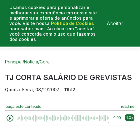
Usamos cookies para personalizar e
melhorar sua experiência em nosso site
e aprimorar a oferta de anúncios para
Aceitar
você. Visite nossa
Política de Cookies
para saber mais. Ao clicar em "aceitar"
você concorda com o uso que fazemos
dos cookies
Curtas do Poder
Artigos
Entrevistas
Podcasts
Principal
/
Notícia
/
Geral
TJ CORTA SALÁRIO DE GREVISTAS
Quinta-Feira, 08/11/2007 - 11h12
ouça este conteúdo
readme
1.0x
0:00