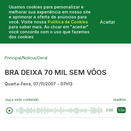
Usamos cookies para personalizar e
melhorar sua experiência em nosso site
e aprimorar a oferta de anúncios para
Aceitar
você. Visite nossa
Política de Cookies
para saber mais. Ao clicar em "aceitar"
você concorda com o uso que fazemos
dos cookies
Curtas do Poder
Artigos
Entrevistas
Podcasts
Principal
/
Notícia
/
Geral
BRA DEIXA 70 MIL SEM VÔOS
Quarta-Feira, 07/11/2007 - 07h13
ouça este conteúdo
readme
1.0x
0:00