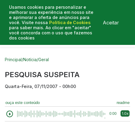
Usamos cookies para personalizar e
melhorar sua experiência em nosso site
e aprimorar a oferta de anúncios para
Aceitar
você. Visite nossa
Política de Cookies
para saber mais. Ao clicar em "aceitar"
você concorda com o uso que fazemos
dos cookies
Curtas do Poder
Artigos
Entrevistas
Podcasts
Principal
/
Notícia
/
Geral
PESQUISA SUSPEITA
Quarta-Feira, 07/11/2007 - 00h00
ouça este conteúdo
readme
1.0x
0:00