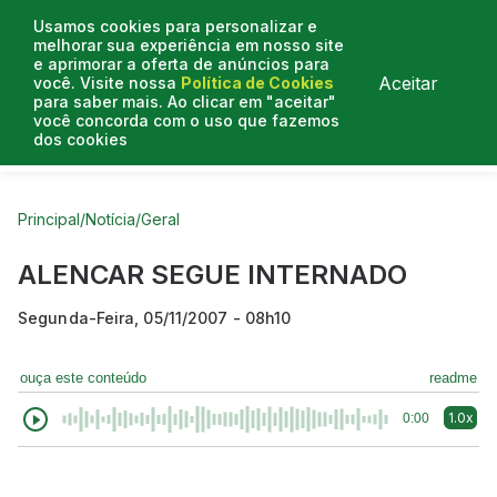
Usamos cookies para personalizar e
melhorar sua experiência em nosso site
e aprimorar a oferta de anúncios para
Aceitar
você. Visite nossa
Política de Cookies
para saber mais. Ao clicar em "aceitar"
você concorda com o uso que fazemos
dos cookies
Curtas do Poder
Artigos
Entrevistas
Podcasts
Principal
/
Notícia
/
Geral
ALENCAR SEGUE INTERNADO
Segunda-Feira, 05/11/2007 - 08h10
ouça este conteúdo
readme
1.0x
0:00