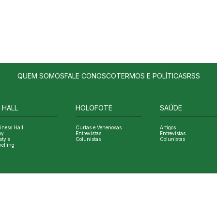
QUEM SOMOS
FALE CONOSCO
TERMOS E POLÍTICAS
RSS
 HALL
HOLOFOTE
SAÚDE
iness Hall
Curtas e Venenosas
Artigos
oy
Entrevistas
Entrevistas
style
Colunistas
Colunistas
velling