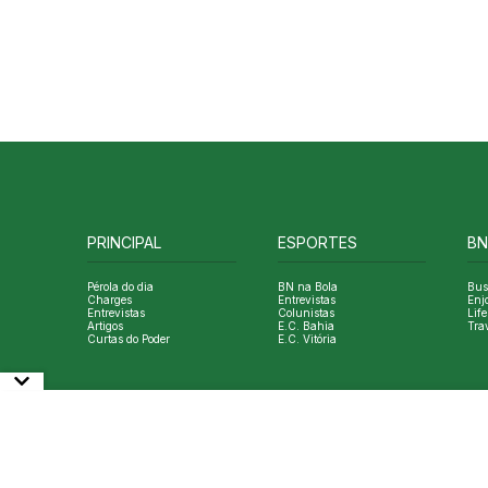
PRINCIPAL
ESPORTES
BN
Pérola do dia
BN na Bola
Bus
Charges
Entrevistas
Enj
Entrevistas
Colunistas
Life
Artigos
E.C. Bahia
Tra
Curtas do Poder
E.C. Vitória
© Copyright Bahia Notícias. All Rights Reserved