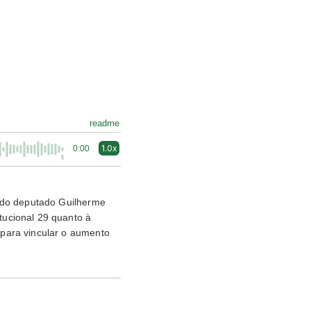
readme
1.0x
0:00
 do deputado Guilherme
ucional 29 quanto à
para vincular o aumento