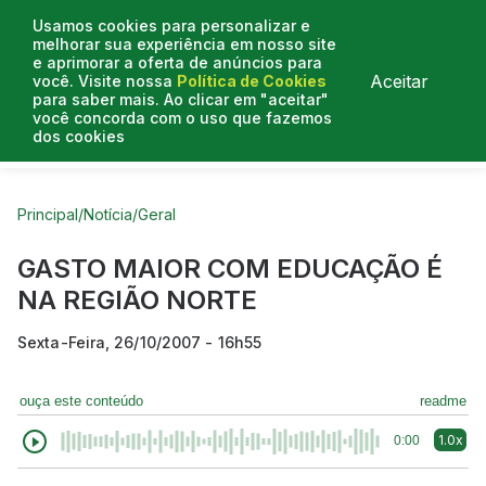
Usamos cookies para personalizar e
melhorar sua experiência em nosso site
e aprimorar a oferta de anúncios para
Aceitar
você. Visite nossa
Política de Cookies
para saber mais. Ao clicar em "aceitar"
você concorda com o uso que fazemos
dos cookies
Curtas do Poder
Artigos
Entrevistas
Podcasts
Principal
/
Notícia
/
Geral
GASTO MAIOR COM EDUCAÇÃO É
NA REGIÃO NORTE
Sexta-Feira, 26/10/2007 - 16h55
ouça este conteúdo
readme
1.0x
0:00