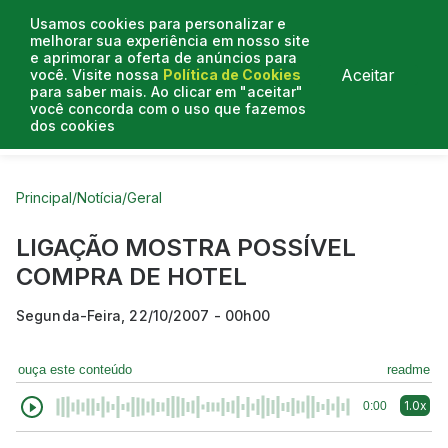
Usamos cookies para personalizar e
melhorar sua experiência em nosso site
e aprimorar a oferta de anúncios para
Aceitar
você. Visite nossa
Política de Cookies
para saber mais. Ao clicar em "aceitar"
você concorda com o uso que fazemos
dos cookies
Curtas do Poder
Artigos
Entrevistas
Podcasts
Principal
/
Notícia
/
Geral
LIGAÇÃO MOSTRA POSSÍVEL
COMPRA DE HOTEL
Segunda-Feira, 22/10/2007 - 00h00
ouça este conteúdo
readme
1.0x
0:00