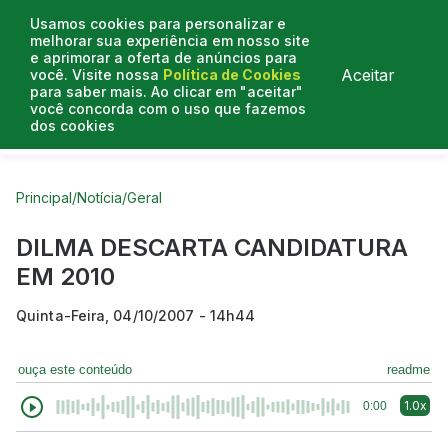
Usamos cookies para personalizar e
melhorar sua experiência em nosso site
e aprimorar a oferta de anúncios para
Aceitar
você. Visite nossa
Política de Cookies
para saber mais. Ao clicar em "aceitar"
você concorda com o uso que fazemos
dos cookies
Curtas do Poder
Artigos
Entrevistas
Podcasts
Principal
/
Notícia
/
Geral
DILMA DESCARTA CANDIDATURA
EM 2010
Quinta-Feira, 04/10/2007 - 14h44
ouça este conteúdo
readme
1.0x
0:00