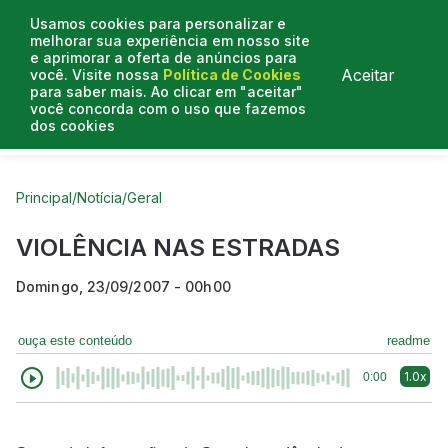
Usamos cookies para personalizar e
melhorar sua experiência em nosso site
e aprimorar a oferta de anúncios para
Aceitar
você. Visite nossa
Política de Cookies
para saber mais. Ao clicar em "aceitar"
você concorda com o uso que fazemos
dos cookies
Curtas do Poder
Artigos
Entrevistas
Podcasts
Principal
/
Notícia
/
Geral
VIOLÊNCIA NAS ESTRADAS
Domingo, 23/09/2007 - 00h00
ouça este conteúdo
readme
1.0x
0:00