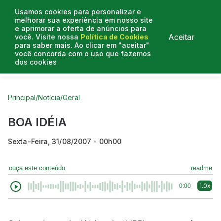
Usamos cookies para personalizar e
melhorar sua experiência em nosso site
e aprimorar a oferta de anúncios para
Aceitar
você. Visite nossa
Política de Cookies
para saber mais. Ao clicar em "aceitar"
você concorda com o uso que fazemos
dos cookies
Curtas do Poder
Artigos
Entrevistas
Podcasts
Principal
/
Notícia
/
Geral
BOA IDÉIA
Sexta-Feira, 31/08/2007 - 00h00
ouça este conteúdo
readme
1.0x
0:00