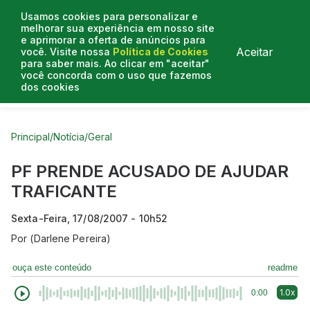
Usamos cookies para personalizar e
melhorar sua experiência em nosso site
e aprimorar a oferta de anúncios para
Aceitar
você. Visite nossa
Política de Cookies
para saber mais. Ao clicar em "aceitar"
você concorda com o uso que fazemos
dos cookies
Curtas do Poder
Artigos
Entrevistas
Podcasts
Principal
/
Notícia
/
Geral
PF PRENDE ACUSADO DE AJUDAR
TRAFICANTE
Sexta-Feira, 17/08/2007 - 10h52
Por
(Darlene Pereira)
ouça este conteúdo
readme
1.0x
0:00