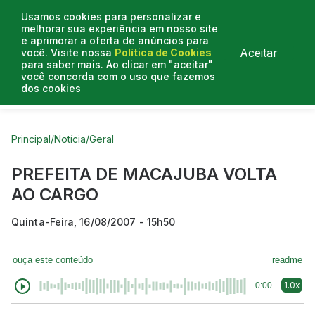
Usamos cookies para personalizar e
melhorar sua experiência em nosso site
e aprimorar a oferta de anúncios para
Aceitar
você. Visite nossa
Política de Cookies
para saber mais. Ao clicar em "aceitar"
você concorda com o uso que fazemos
dos cookies
Curtas do Poder
Artigos
Entrevistas
Podcasts
Principal
/
Notícia
/
Geral
PREFEITA DE MACAJUBA VOLTA
AO CARGO
Quinta-Feira, 16/08/2007 - 15h50
ouça este conteúdo
readme
1.0x
0:00