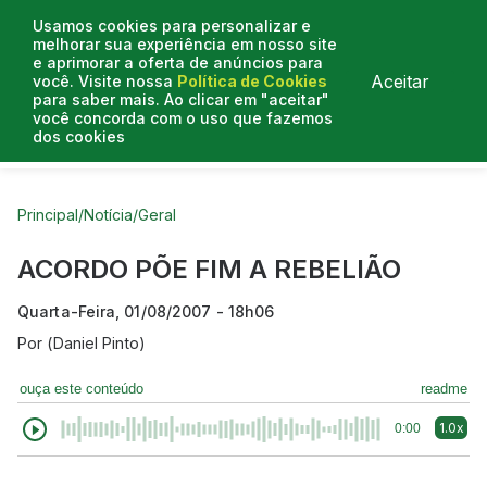
Usamos cookies para personalizar e
melhorar sua experiência em nosso site
e aprimorar a oferta de anúncios para
Aceitar
você. Visite nossa
Política de Cookies
para saber mais. Ao clicar em "aceitar"
você concorda com o uso que fazemos
dos cookies
Curtas do Poder
Artigos
Entrevistas
Podcasts
Principal
/
Notícia
/
Geral
ACORDO PÕE FIM A REBELIÃO
Quarta-Feira, 01/08/2007 - 18h06
Por
(Daniel Pinto)
ouça este conteúdo
readme
1.0x
0:00