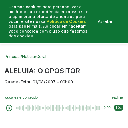
Usamos cookies para personalizar e
melhorar sua experiência em nosso site
e aprimorar a oferta de anúncios para
Aceitar
você. Visite nossa
Política de Cookies
para saber mais. Ao clicar em "aceitar"
você concorda com o uso que fazemos
dos cookies
Curtas do Poder
Artigos
Entrevistas
Podcasts
Principal
/
Notícia
/
Geral
ALELUIA: O OPOSITOR
Quarta-Feira, 01/08/2007 - 00h00
ouça este conteúdo
readme
1.0x
0:00