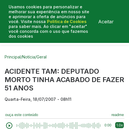
Usamos cookies para personalizar e
melhorar sua experiência em nosso site
e aprimorar a oferta de anúncios para
Aceitar
você. Visite nossa
Política de Cookies
para saber mais. Ao clicar em "aceitar"
você concorda com o uso que fazemos
dos cookies
Curtas do Poder
Artigos
Entrevistas
Podcasts
Principal
/
Notícia
/
Geral
ACIDENTE TAM: DEPUTADO
MORTO TINHA ACABADO DE FAZER
51 ANOS
Quarta-Feira, 18/07/2007 - 08h11
ouça este conteúdo
readme
1.0x
0:00