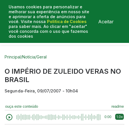
Usamos cookies para personalizar e
melhorar sua experiência em nosso site
e aprimorar a oferta de anúncios para
Aceitar
você. Visite nossa
Política de Cookies
para saber mais. Ao clicar em "aceitar"
você concorda com o uso que fazemos
dos cookies
Curtas do Poder
Artigos
Entrevistas
Podcasts
Principal
/
Notícia
/
Geral
O IMPÉRIO DE ZULEIDO VERAS NO
BRASIL
Segunda-Feira, 09/07/2007 - 10h04
ouça este conteúdo
readme
1.0x
0:00