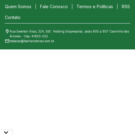
Quem Somos
Fale Conosco
Termos e Políticas
RSS
Contato
Rua Ewerton Visco, 324, Edf.: Holding Empresarial, salas 805 a 807 Caminho das
Árvores - Cep: 41820-022
redacao@bahianoticias.com.br