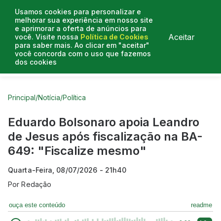
Usamos cookies para personalizar e
melhorar sua experiência em nosso site
e aprimorar a oferta de anúncios para
Aceitar
você. Visite nossa
Política de Cookies
para saber mais. Ao clicar em "aceitar"
você concorda com o uso que fazemos
dos cookies
Curtas do Poder
Artigos
Entrevistas
Podcasts
Principal
/
Notícia
/
Política
Eduardo Bolsonaro apoia Leandro
de Jesus após fiscalização na BA-
649: "Fiscalize mesmo"
Quarta-Feira, 08/07/2026 - 21h40
Por
Redação
ouça este conteúdo
readme