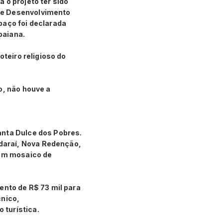
 o projeto ter sido
de Desenvolvimento
paço foi declarada
 baiana.
oteiro religioso do
o, não houve a
anta Dulce dos Pobres.
daraí, Nova Redenção,
 um mosaico de
ento de R$ 73 mil para
cnico,
 turística.