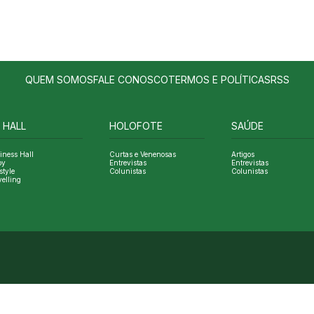
QUEM SOMOS
FALE CONOSCO
TERMOS E POLÍTICAS
RSS
 HALL
HOLOFOTE
SAÚDE
iness Hall
Curtas e Venenosas
Artigos
oy
Entrevistas
Entrevistas
style
Colunistas
Colunistas
velling