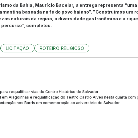
rismo da Bahia, Maurício Bacelar, a entrega representa “uma
iamantina baseada na fé do povo baiano". "Construímos um rot
ezas naturais da região, a diversidade gastronômica e a riq
 percurso”, completou.
LICITAÇÃO
ROTEIRO RELIGIOSO
para requalificar vias do Centro Histórico de Salvador
l em Alagoinhas e requalificação do Teatro Castro Alves nesta quarta com 
ontenção nos Barris em comemoração ao aniversário de Salvador