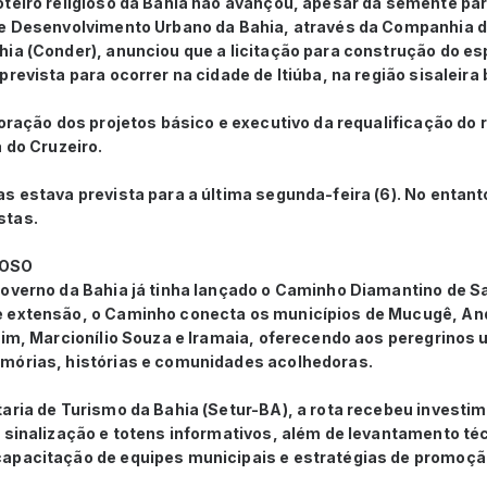
teiro religioso da Bahia não avançou, apesar da semente para
de Desenvolvimento Urbano da Bahia, através da Companhia 
ia (Conder), anunciou que a licitação para construção do es
prevista para ocorrer na cidade de Itiúba, na região sisaleira
boração dos projetos básico e executivo da requalificação do r
a do Cruzeiro.
s estava prevista para a última segunda-feira (6). No entant
stas.
IOSO
Governo da Bahia já tinha lançado o Caminho Diamantino de S
e extensão, o Caminho conecta os municípios de Mucugê, An
upim, Marcionílio Souza e Iramaia, oferecendo aos peregrinos
mórias, histórias e comunidades acolhedoras.
aria de Turismo da Bahia (Setur-BA), a rota recebeu investim
 sinalização e totens informativos, além de levantamento té
apacitação de equipes municipais e estratégias de promoção