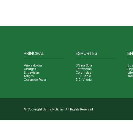
PRINCIPAL
ESPORTES
BN
Pérola do dia
BN na Bola
Bus
Charges
Entrevistas
Enj
Entrevistas
Colunistas
Life
Artigos
E.C. Bahia
Tra
Curtas do Poder
E.C. Vitória
© Copyright Bahia Notícias. All Rights Reserved