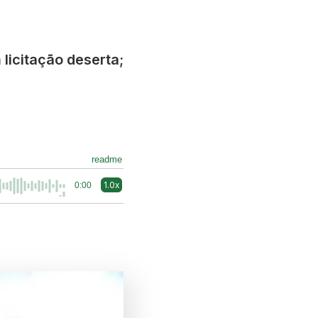
 licitação deserta;
readme
1.0x
0:00