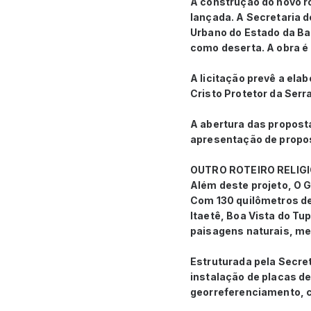
A construção do novo ro
lançada. A Secretaria 
Urbano do Estado da Bah
como deserta. A obra é 
A licitação prevê a ela
Cristo Protetor da Serr
A abertura das proposta
apresentação de propo
OUTRO ROTEIRO RELIG
Além deste projeto, O 
Com 130 quilômetros d
Itaetê, Boa Vista do T
paisagens naturais, me
Estruturada pela Secret
instalação de placas de
georreferenciamento, c