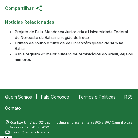
Compartilhar
Notícias Relacionadas
Projeto de Felix Mendonça Junior cria a Universidade Federal
do Noroeste da Bahia na região de Irecê
Crimes de roubo e furto de celulares têm queda de 14% na
Bahia
Bahia registra 4° maior número de feminicídios do Brasil; veja os
números
Quem Somos
Fale Conosco
Termos e Políticas
RSS
Contato
Rua Ewerton Visco, 324, Edf.: Holding Empresarial, salas 805 a 807 Caminho das
Árvores - Cep: 41820-022
redacao@bahianoticias.com.br