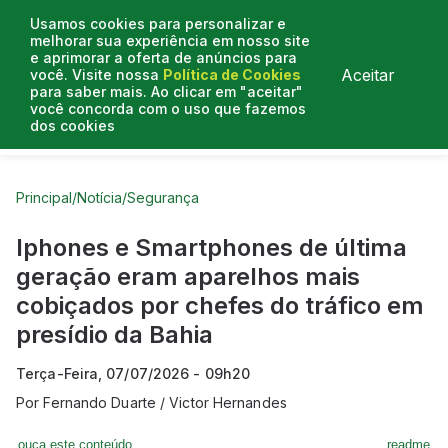
Usamos cookies para personalizar e
melhorar sua experiência em nosso site
e aprimorar a oferta de anúncios para
Aceitar
você. Visite nossa
Política de Cookies
para saber mais. Ao clicar em "aceitar"
você concorda com o uso que fazemos
dos cookies
Curtas do Poder
Artigos
Entrevistas
Podcasts
Principal
/
Notícia
/
Segurança
Iphones e Smartphones de última
geração eram aparelhos mais
cobiçados por chefes do tráfico em
presídio da Bahia
Terça-Feira, 07/07/2026 - 09h20
Por
Fernando Duarte / Victor Hernandes
ouça este conteúdo
readme