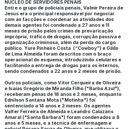
NÚCLEO DE SERVIDORES PENAIS
Entre o grupo de policiais penais, Valmir Pereira de
Jesus era o principal responsável por negociar
com as facções e coordenar as atividades dos
demais agentes foi condenado a 27 anos e 11
meses de prisão pelos crimes de prevaricação
imprópria, tráfico de drogas, corrupção passiva e
organização criminosa, além da perda do cargo
público. Yure Pinheiro Costa (“Cowboy”) e Gildo
de Lima Almeida foram descritos com o braço
operacional do esquema, introduzindo celulares e
facilitando a entrega de drogas para os internos,
sendo condenados a 22 anos e 2 meses de prisão.
Outros policiais, como Vitor Cerqueira de Oliveira
e Isaías Gregório de Miranda Filho ("Barba Azul"),
receberam penas de 18 anos e 2 meses, enquanto
Ednilson Santana Mota ("Motinha") foi
sentenciado a 14 anos e 2 meses. Os agentes
Valter Ferreira de Almeida e Leandro Calazans
Amaral ("Santa Bárbara") foram condenados a 8
anos e 5 meses, e a técnica de enfermagem e
policial Rosana Souza de Oliveira, que utilizava o