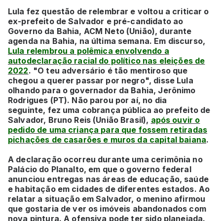
Lula fez questão de relembrar e voltou a criticar o
ex-prefeito de Salvador e pré-candidato ao
Governo da Bahia, ACM Neto (União), durante
agenda na Bahia, na última semana. Em discurso,
Lula relembrou a polêmica envolvendo a
autodeclaração racial do político nas eleições de
2022
. "O teu adversário é tão mentiroso que
chegou a querer passar por negro", disse Lula
olhando para o governador da Bahia, Jerônimo
Rodrigues (PT). Não parou por aí, no dia
seguinte, fez uma cobrança pública ao prefeito de
Salvador, Bruno Reis (União Brasil),
após ouvir o
pedido de uma criança para que fossem retiradas
pichações de casarões e muros da capital baiana
.
A declaração ocorreu durante uma cerimônia no
Palácio do Planalto, em que o governo federal
anunciou entregas nas áreas de educação, saúde
e habitação em cidades de diferentes estados. Ao
relatar a situação em Salvador, o menino afirmou
que gostaria de ver os imóveis abandonados com
nova pintura. A ofensiva pode ter sido planejada.