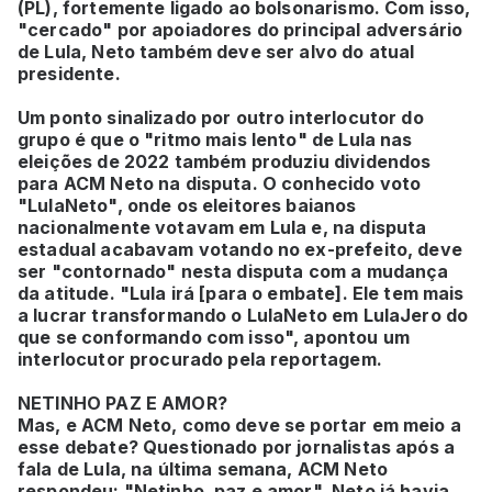
(PL), fortemente ligado ao bolsonarismo. Com isso,
"cercado" por apoiadores do principal adversário
de Lula, Neto também deve ser alvo do atual
presidente.
Um ponto sinalizado por outro interlocutor do
grupo é que o "ritmo mais lento" de Lula nas
eleições de 2022 também produziu dividendos
para ACM Neto na disputa. O conhecido voto
"LulaNeto", onde os eleitores baianos
nacionalmente votavam em Lula e, na disputa
estadual acabavam votando no ex-prefeito, deve
ser "contornado" nesta disputa com a mudança
da atitude. "Lula irá [para o embate]. Ele tem mais
a lucrar transformando o LulaNeto em LulaJero do
que se conformando com isso", apontou um
interlocutor procurado pela reportagem.
NETINHO PAZ E AMOR?
Mas, e ACM Neto, como deve se portar em meio a
esse debate? Questionado por jornalistas após a
fala de Lula, na última semana, ACM Neto
respondeu: "Netinho, paz e amor". Neto já havia