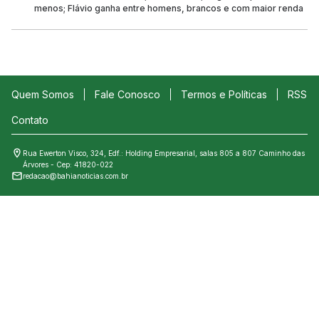
menos; Flávio ganha entre homens, brancos e com maior renda
Quem Somos
Fale Conosco
Termos e Políticas
RSS
Contato
Rua Ewerton Visco, 324, Edf.: Holding Empresarial, salas 805 a 807 Caminho das
Árvores - Cep: 41820-022
redacao@bahianoticias.com.br