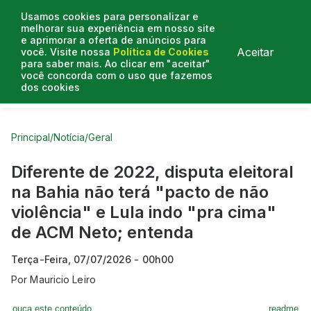
Usamos cookies para personalizar e
melhorar sua experiência em nosso site
e aprimorar a oferta de anúncios para
Aceitar
você. Visite nossa
Política de Cookies
para saber mais. Ao clicar em "aceitar"
você concorda com o uso que fazemos
dos cookies
Curtas do Poder
Artigos
Entrevistas
Podcasts
Principal
/
Notícia
/
Geral
Diferente de 2022, disputa eleitoral
na Bahia não terá "pacto de não
violência" e Lula indo "pra cima"
de ACM Neto; entenda
Terça-Feira, 07/07/2026 - 00h00
Por
Mauricio Leiro
ouça este conteúdo
readme