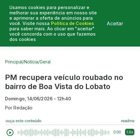
Usamos cookies para personalizar e
melhorar sua experiência em nosso site
e aprimorar a oferta de anúncios para
Aceitar
você. Visite nossa
Política de Cookies
para saber mais. Ao clicar em "aceitar"
você concorda com o uso que fazemos
dos cookies
Curtas do Poder
Artigos
Entrevistas
Podcasts
Principal
/
Notícia
/
Geral
PM recupera veículo roubado no
bairro de Boa Vista do Lobato
Domingo, 14/06/2026 - 12h40
Por
Redação
ouça este conteúdo
readme
1.0x
0:00