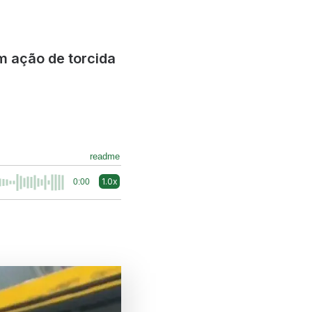
m ação de torcida
readme
1.0x
0:00