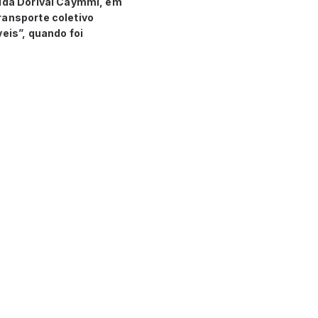
nida Dorival Caymmi, em
ransporte coletivo
eis”, quando foi