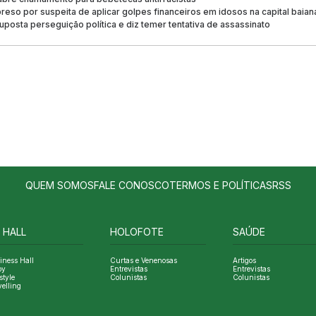
preso por suspeita de aplicar golpes financeiros em idosos na capital baian
uposta perseguição política e diz temer tentativa de assassinato
QUEM SOMOS
FALE CONOSCO
TERMOS E POLÍTICAS
RSS
 HALL
HOLOFOTE
SAÚDE
iness Hall
Curtas e Venenosas
Artigos
oy
Entrevistas
Entrevistas
style
Colunistas
Colunistas
velling