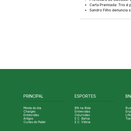
Carta Premiada: Trio é 
Sandro Filho denuncia s
PRINCIPAL
ESPORTES
BN
Pérola do dia
BN na Bola
Bus
Charges
Entrevistas
Enj
Entrevistas
Colunistas
Life
Artigos
E.C. Bahia
Tra
Curtas do Poder
E.C. Vitória