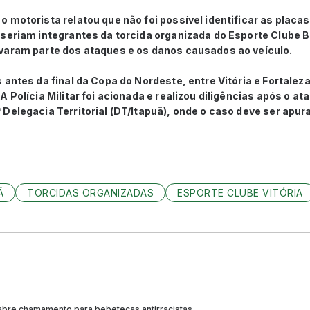
 motorista relatou que não foi possível identificar as placa
seriam integrantes da torcida organizada do Esporte Clube B
varam parte dos ataques e os danos causados ao veículo.
 antes da final da Copa do Nordeste, entre Vitória e Fortalez
 Polícia Militar foi acionada e realizou diligências após o ata
Delegacia Territorial (DT/Itapuã), onde o caso deve ser apura
Ã
TORCIDAS ORGANIZADAS
ESPORTE CLUBE VITÓRIA
 abre chamamento para bebetecas antirracistas