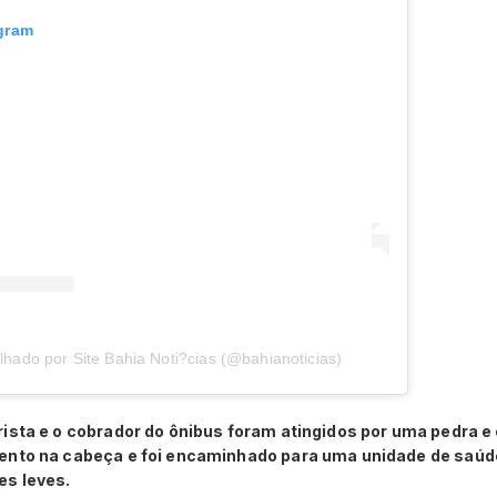
agram
hado por Site Bahia Noti?cias (@bahianoticias)
ista e o cobrador do ônibus foram atingidos por uma pedra e 
ento na cabeça e foi encaminhado para uma unidade de saúde
es leves.