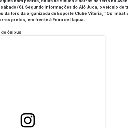
taques com pedras, bolas de sinuca e barras de ferro na Ave
sábado (6). Segundo informações do Alô Juca, o veículo de t
s da torcida organizada do Esporte Clube Vitória, “Os Imbatív
arros pretos, em frente à Feira de Itapuã.
 do ônibus: