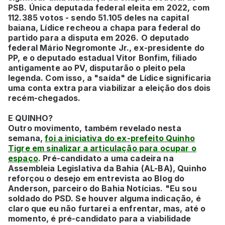
PSB. Única deputada federal eleita em 2022, com
112.385 votos - sendo 51.105 deles na capital
baiana, Lídice recheou a chapa para federal do
partido para a disputa em 2026. O deputado
federal Mário Negromonte Jr., ex-presidente do
PP, e o deputado estadual Vitor Bonfim, filiado
antigamente ao PV, disputarão o pleito pela
legenda. Com isso, a "saída" de Lídice significaria
uma conta extra para viabilizar a eleição dos dois
recém-chegados.
E QUINHO?
Outro movimento, também revelado nesta
semana,
foi a iniciativa do ex-prefeito Quinho
Tigre em sinalizar a articulação para ocupar o
espaço
. Pré-candidato a uma cadeira na
Assembleia Legislativa da Bahia (AL-BA), Quinho
reforçou o desejo em entrevista ao Blog do
Anderson, parceiro do Bahia Notícias. "Eu sou
soldado do PSD. Se houver alguma indicação, é
claro que eu não furtarei a enfrentar, mas, até o
momento, é pré-candidato para a viabilidade