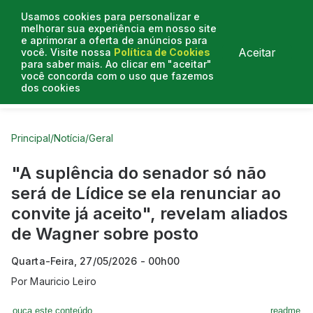
Usamos cookies para personalizar e
melhorar sua experiência em nosso site
e aprimorar a oferta de anúncios para
Aceitar
você. Visite nossa
Política de Cookies
para saber mais. Ao clicar em "aceitar"
você concorda com o uso que fazemos
dos cookies
Curtas do Poder
Artigos
Entrevistas
Podcasts
Principal
/
Notícia
/
Geral
"A suplência do senador só não
será de Lídice se ela renunciar ao
convite já aceito", revelam aliados
de Wagner sobre posto
Quarta-Feira, 27/05/2026 - 00h00
Por
Mauricio Leiro
ouça este conteúdo
readme