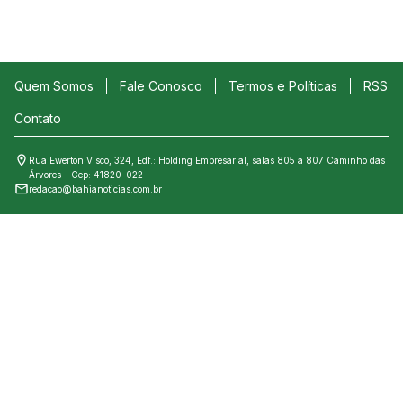
Quem Somos
Fale Conosco
Termos e Políticas
RSS
Contato
Rua Ewerton Visco, 324, Edf.: Holding Empresarial, salas 805 a 807 Caminho das
Árvores - Cep: 41820-022
redacao@bahianoticias.com.br