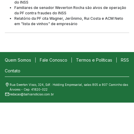
do INSS
Familiares de senador Weverton Rocha são alvos de operação
da PF contra fraudes do INSS
Relatório da PF cita Wagner, Jerônimo, Rui Costa e ACM Neto
em "lista de vinhos" de empresário
Quem Somos
Fale Conosco
Termos e Políticas
RSS
Contato
Rua Ewerton Visco, 324, Edf.: Holding Empresarial, salas 805 a 807 Caminho das
Árvores - Cep: 41820-022
redacao@bahianoticias.com.br