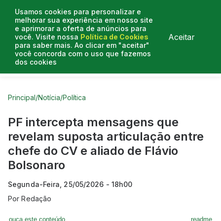
Usamos cookies para personalizar e
melhorar sua experiência em nosso site
e aprimorar a oferta de anúncios para
Aceitar
você. Visite nossa
Política de Cookies
para saber mais. Ao clicar em "aceitar"
você concorda com o uso que fazemos
dos cookies
Curtas do Poder
Artigos
Entrevistas
Podcasts
Principal
/
Notícia
/
Política
PF intercepta mensagens que
revelam suposta articulação entre
chefe do CV e aliado de Flávio
Bolsonaro
Segunda-Feira, 25/05/2026 - 18h00
Por
Redação
ouça este conteúdo
readme