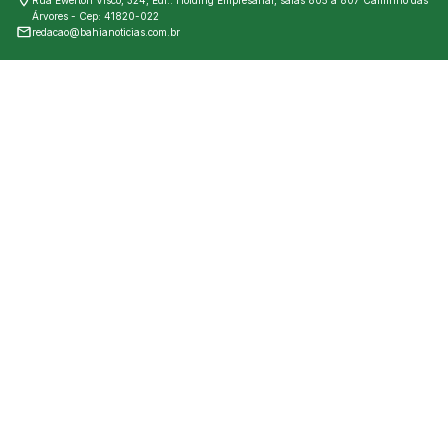
Rua Ewerton Visco, 324, Edf.: Holding Empresarial, salas 805 a 807 Caminho das
Árvores - Cep: 41820-022
redacao@bahianoticias.com.br