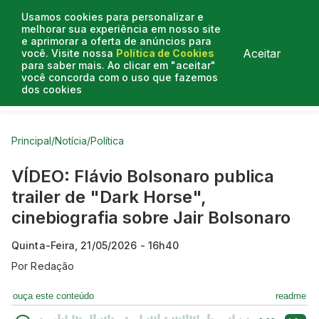
Usamos cookies para personalizar e
melhorar sua experiência em nosso site
e aprimorar a oferta de anúncios para
Aceitar
você. Visite nossa
Política de Cookies
para saber mais. Ao clicar em "aceitar"
você concorda com o uso que fazemos
dos cookies
Curtas do Poder
Artigos
Entrevistas
Podcasts
Principal
/
Notícia
/
Política
VÍDEO: Flávio Bolsonaro publica
trailer de "Dark Horse",
cinebiografia sobre Jair Bolsonaro
Quinta-Feira, 21/05/2026 - 16h40
Por
Redação
ouça este conteúdo
readme