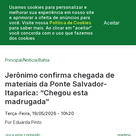
Usamos cookies para personalizar e
melhorar sua experiência em nosso site
e aprimorar a oferta de anúncios para
Aceitar
você. Visite nossa
Política de Cookies
para saber mais. Ao clicar em "aceitar"
você concorda com o uso que fazemos
dos cookies
Curtas do Poder
Artigos
Entrevistas
Podcasts
Principal
/
Notícia
/
Bahia
Jerônimo confirma chegada de
materiais da Ponte Salvador-
Itaparica: “Chegou esta
madrugada”
Terça-Feira, 19/05/2026 - 10h20
Por
Eduarda Pinto
ouça este conteúdo
readme