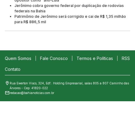
opositor como "anti-Lula"
Jerônimo cobra governo federal por duplicação de rodovias
federais na Bahia
Patrimônio de Jerônimo será corrigido e cai de R$ 1,35 milhão
para R$ 886,5 mil
Quem Somos
Fale Conosco
Termos e Políticas
RSS
Contato
Rua Ewerton Visco, 324, Edf.: Holding Empresarial, salas 805 a 807 Caminho das
Árvores - Cep: 41820-022
redacao@bahianoticias.com.br