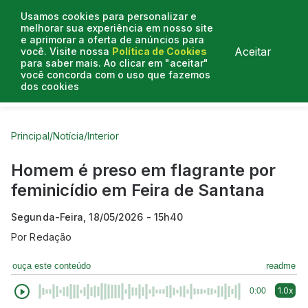
Usamos cookies para personalizar e
melhorar sua experiência em nosso site
e aprimorar a oferta de anúncios para
Aceitar
você. Visite nossa
Política de Cookies
para saber mais. Ao clicar em "aceitar"
você concorda com o uso que fazemos
dos cookies
Curtas do Poder
Artigos
Entrevistas
Podcasts
Principal
/
Notícia
/
Interior
Homem é preso em flagrante por
feminicídio em Feira de Santana
Segunda-Feira, 18/05/2026 - 15h40
Por
Redação
ouça este conteúdo
readme
1.0x
0:00