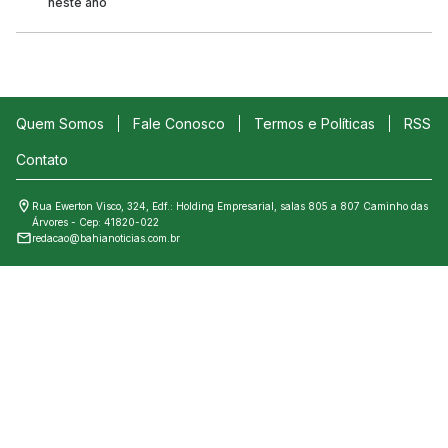
neste ano
Quem Somos
Fale Conosco
Termos e Políticas
RSS
Contato
Rua Ewerton Visco, 324, Edf.: Holding Empresarial, salas 805 a 807 Caminho das
Árvores - Cep: 41820-022
redacao@bahianoticias.com.br