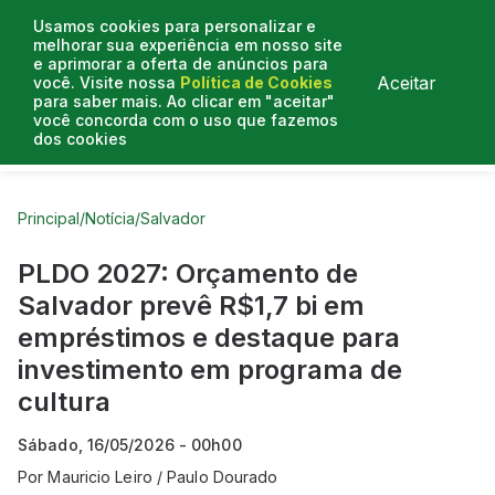
Usamos cookies para personalizar e
melhorar sua experiência em nosso site
e aprimorar a oferta de anúncios para
Aceitar
você. Visite nossa
Política de Cookies
para saber mais. Ao clicar em "aceitar"
você concorda com o uso que fazemos
dos cookies
Curtas do Poder
Artigos
Entrevistas
Podcasts
Principal
/
Notícia
/
Salvador
PLDO 2027: Orçamento de
Salvador prevê R$1,7 bi em
empréstimos e destaque para
investimento em programa de
cultura
Sábado, 16/05/2026 - 00h00
Por
Mauricio Leiro / Paulo Dourado