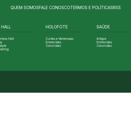
QUEM SOMOS
FALE CONOSCO
TERMOS E POLÍTICAS
RSS
 HALL
HOLOFOTE
SAÚDE
iness Hall
Curtas e Venenosas
Artigos
oy
Entrevistas
Entrevistas
style
Colunistas
Colunistas
velling