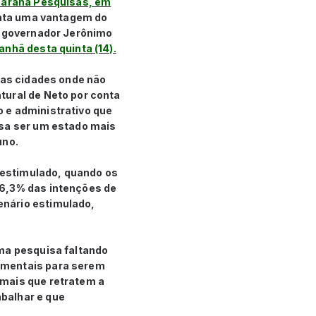
 Paraná Pesquisas, em
nta uma vantagem do
ao governador Jerônimo
nhã desta quinta (14).
elas cidades onde não
tural de Neto por conta
 e administrativo que
ssa ser um estado mais
uno.
 estimulado, quando os
26,3% das intenções de
enário estimulado,
uma pesquisa faltando
amentais para serem
 mais que retratem a
balhar e que