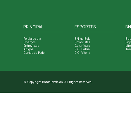
PRINCIPAL
ESPORTES
BN
Pérola do dia
BN na Bola
Bus
Charges
Entrevistas
Enj
Entrevistas
Colunistas
Life
Artigos
E.C. Bahia
Tra
Curtas do Poder
E.C. Vitória
© Copyright Bahia Notícias. All Rights Reserved