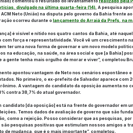
(União) comentou o resultado do levantamento
realizado pela
ícias, divulgado na última quarta-feira (14).
A pesquisa apo
r ACM Neto (União) na disputa pelo governo da Bahia frente 
ração ocorreu durante o
lançamento do Arraiá da Prefs, na ma
ça] é visível e nítido nos quatro cantos da Bahia, até naqu
o com força e representatividade. Você vê um crescimento na
em ter uma nova forma de governar e um novo modelo político
os na educação, na saúde, na área social e que [a Bahia] po
 a gente tenha mais orgulho de morar e viver”, completou Br
mento apontou vantagem de Neto nos cenários espontâneo e
tados. No primeiro, o ex-prefeito de Salvador aparece com 
erônimo. A vantagem do candidato da oposição aumenta no c
,8% contra 38,7% do atual governador.
um candidato [da oposição] está na frente do governador em 
leições. Temos dados de avaliação de governo que são fund
o, como a rejeição. Posso considerar que as pesquisas, por
 são pesquisas positivas que estimulam nossos amigos a tra
o de mudança, que é o mais importante”, completou.