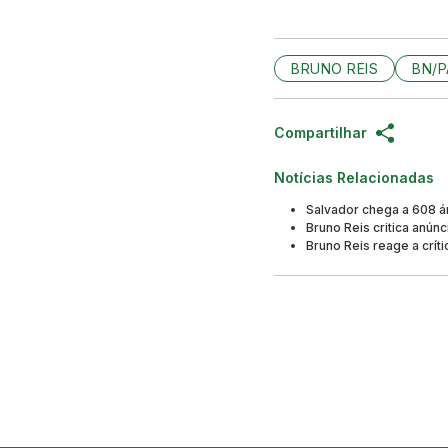
BRUNO REIS
BN/P
Compartilhar
Notícias Relacionadas
Salvador chega a 608 á
Bruno Reis critica anún
Bruno Reis reage a crít