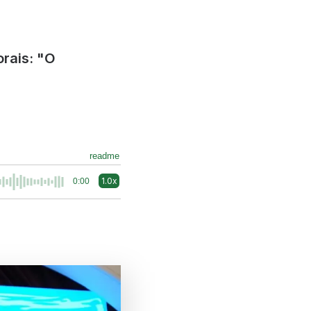
rais: "O
readme
1.0x
0:00