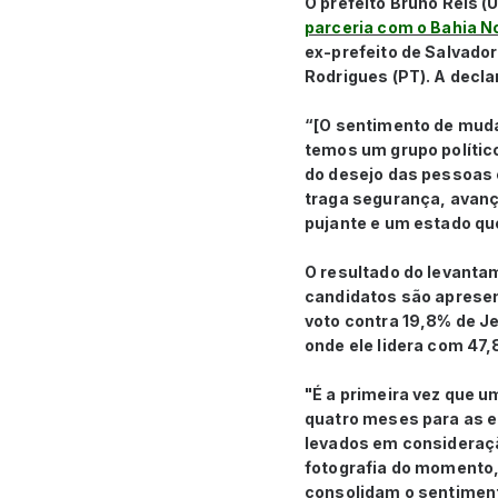
O prefeito Bruno Reis 
parceria com o Bahia Not
ex-prefeito de Salvado
Rodrigues (PT).
A decla
“[O sentimento de mudan
temos um grupo polític
do desejo das pessoas 
traga segurança, avanç
pujante e um estado que
O resultado do levanta
candidatos são apresen
voto contra 19,8% de J
onde ele lidera com 47
"É a primeira vez que 
quatro meses para as e
levados em consideraçã
fotografia do momento,
consolidam o sentiment