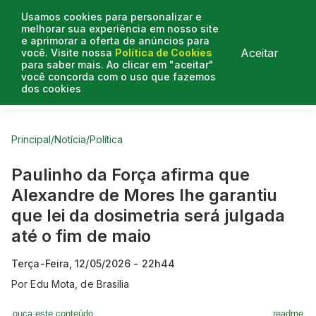
Usamos cookies para personalizar e
melhorar sua experiência em nosso site
e aprimorar a oferta de anúncios para
Aceitar
você. Visite nossa
Política de Cookies
para saber mais. Ao clicar em "aceitar"
você concorda com o uso que fazemos
dos cookies
Curtas do Poder
Artigos
Entrevistas
Podcasts
Principal
/
Notícia
/
Política
Paulinho da Força afirma que
Alexandre de Mores lhe garantiu
que lei da dosimetria será julgada
até o fim de maio
Terça-Feira, 12/05/2026 - 22h44
Por
Edu Mota, de Brasília
ouça este conteúdo
readme