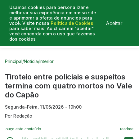
Usamos cookies para personalizar e
melhorar sua experiência em nosso site
e aprimorar a oferta de anúncios para
Aceitar
você. Visite nossa
Política de Cookies
para saber mais. Ao clicar em "aceitar"
você concorda com o uso que fazemos
dos cookies
Curtas do Poder
Artigos
Entrevistas
Podcasts
Principal
/
Notícia
/
Interior
Tiroteio entre policiais e suspeitos
termina com quatro mortos no Vale
do Capão
Segunda-Feira, 11/05/2026 - 19h00
Por
Redação
ouça este conteúdo
readme