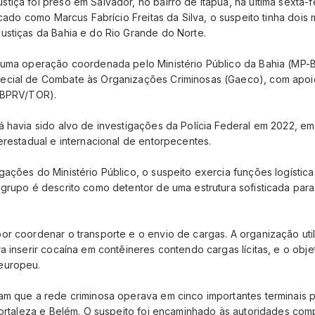
iça foi preso em Salvador, no bairro de Itapuã, na última sexta-fe
ficado como Marcus Fabrício Freitas da Silva, o suspeito tinha doi
ustiças da Bahia e do Rio Grande do Norte.
 uma operação coordenada pelo Ministério Público da Bahia (MP-
ecial de Combate às Organizações Criminosas (Gaeco), com apoi
 (BPRV/TOR).
á havia sido alvo de investigações da Polícia Federal em 2022, 
erestadual e internacional de entorpecentes.
ações do Ministério Público, o suspeito exercia funções logístic
 grupo é descrito como detentor de uma estrutura sofisticada para
or coordenar o transporte e o envio de cargas. A organização uti
a inserir cocaína em contêineres contendo cargas lícitas, e o obj
europeu.
m que a rede criminosa operava em cinco importantes terminais po
 Fortaleza e Belém. O suspeito foi encaminhado às autoridades com