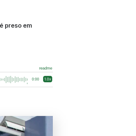
 é preso em
readme
1.0x
0:00