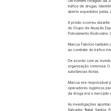
Um homem foragido da Just
tráfico de drogas. Identi
aberto expedidos pelas J
A prisão ocorreu durante
do Grupo de Atuação Esp
Policiamento Rodoviário
Marcus Fabrício também j
ao combate do tráfico int
De acordo com as investig
organização criminosa. O
substâncias ilícitas.
Marcus era responsável p
operadores logísticos par
da droga era o mercado 
As investigações apontara
Salvador, Natal, Santos,