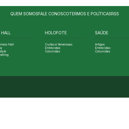
QUEM SOMOS
FALE CONOSCO
TERMOS E POLÍTICAS
RSS
 HALL
HOLOFOTE
SAÚDE
iness Hall
Curtas e Venenosas
Artigos
oy
Entrevistas
Entrevistas
style
Colunistas
Colunistas
velling