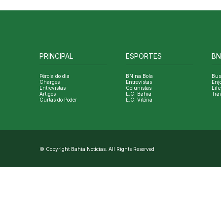
PRINCIPAL
ESPORTES
BN
Pérola do dia
BN na Bola
Bus
Charges
Entrevistas
Enj
Entrevistas
Colunistas
Life
Artigos
E.C. Bahia
Tra
Curtas do Poder
E.C. Vitória
© Copyright Bahia Notícias. All Rights Reserved