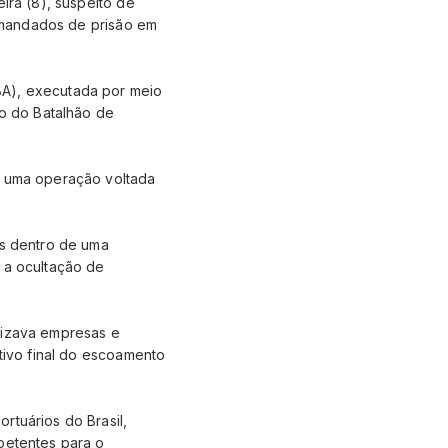
ira (8), suspeito de
s mandados de prisão em
BA), executada por meio
o do Batalhão de
em uma operação voltada
as dentro de uma
 a ocultação de
lizava empresas e
etivo final do escoamento
rtuários do Brasil,
petentes para o