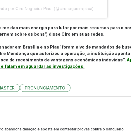
ado por Ciro Nogueira Piauí (@cironogueirapiaui)
me dão mais energia para lutar por mais recursos para o nos
ernem sobre os bons”, disse Ciro em suas redes.
enador em Brasília e no Piauí foram alvo de mandados de bus
dré Mendonça que autorizou a operação, a instituição apont
troca do recebimento de vantagens econômicas indevidas”.
Ap
e falam em aguardar as investigações.
MASTER
PRONUNCIAMENTO
ro abandona delação e aposta em contestar provas contra o banqueiro