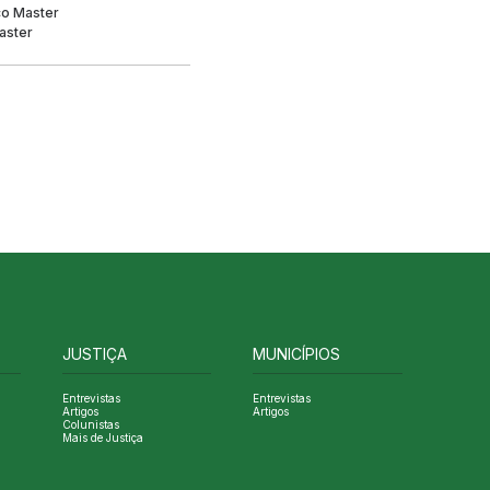
co Master
aster
JUSTIÇA
MUNICÍPIOS
Entrevistas
Entrevistas
Artigos
Artigos
Colunistas
Mais de Justiça