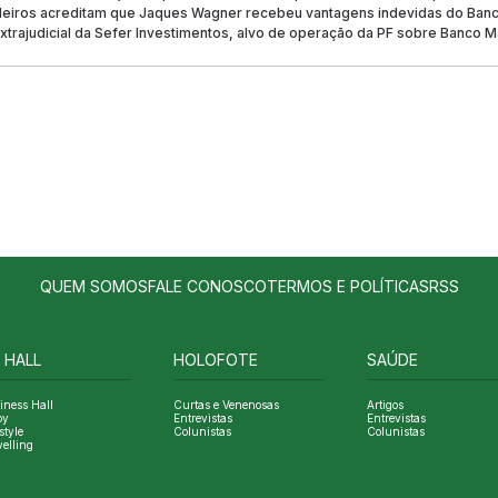
leiros acreditam que Jaques Wagner recebeu vantagens indevidas do Ban
xtrajudicial da Sefer Investimentos, alvo de operação da PF sobre Banco M
QUEM SOMOS
FALE CONOSCO
TERMOS E POLÍTICAS
RSS
 HALL
HOLOFOTE
SAÚDE
iness Hall
Curtas e Venenosas
Artigos
oy
Entrevistas
Entrevistas
style
Colunistas
Colunistas
velling