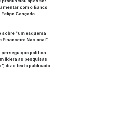
e pronunciou após ser
arlamentar com o Banco
e Felipe Cançado
ção sobre "um esquema
a Financeiro Nacional”.
 perseguição política
m lidera as pesquisas
”, diz o texto publicado