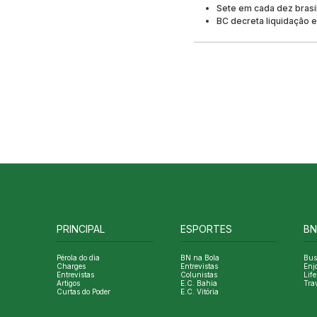
Sete em cada dez brasi
BC decreta liquidação e
PRINCIPAL
ESPORTES
BN
Pérola do dia
BN na Bola
Bus
Charges
Entrevistas
Enj
Entrevistas
Colunistas
Life
Artigos
E.C. Bahia
Tra
Curtas do Poder
E.C. Vitória