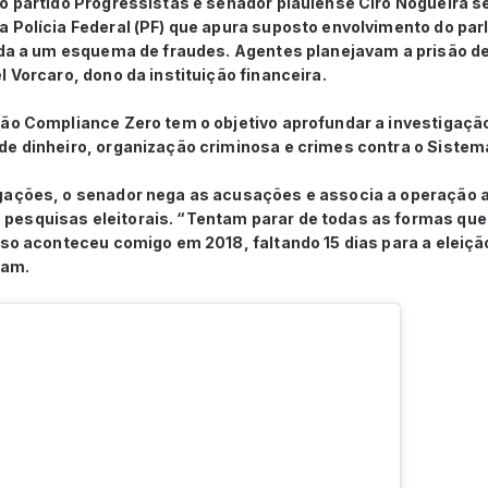
do partido Progressistas e senador piauiense Ciro Nogueira s
a Polícia Federal (PF) que apura suposto envolvimento do p
gada a um esquema de fraudes. Agentes planejavam a prisão d
l Vorcaro, dono da instituição financeira.
ção Compliance Zero tem o objetivo aprofundar a investiga
de dinheiro, organização criminosa e crimes contra o Sistem
gações, o senador nega as acusações e associa a operação a
esquisas eleitorais. “Tentam parar de todas as formas que
sso aconteceu comigo em 2018, faltando 15 dias para a eleição
ram.