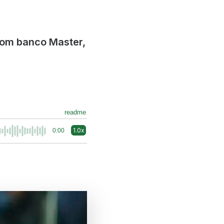
com banco Master,
readme
1.0x
0:00