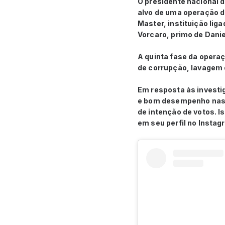
O presidente nacional 
alvo de uma operação d
Master, instituição li
Vorcaro, primo de Danie
A quinta fase da opera
de corrupção, lavagem 
Em resposta às investi
e bom desempenho nas p
de intenção de votos. I
em seu perfil no Instag